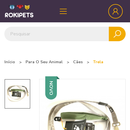
Início
Para O Seu Animal
Cães
Trela
NOVO