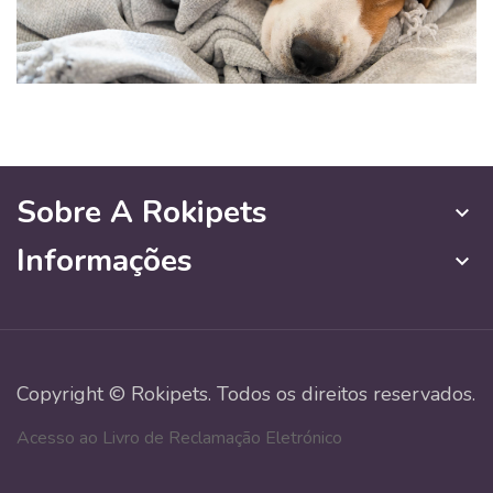
Sobre A Rokipets
keyboard_arrow_down
Informações
keyboard_arrow_down
Copyright © Rokipets. Todos os direitos reservados.
Acesso ao Livro de Reclamação Eletrónico