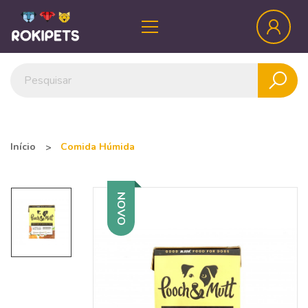
Início
Comida Húmida
NOVO