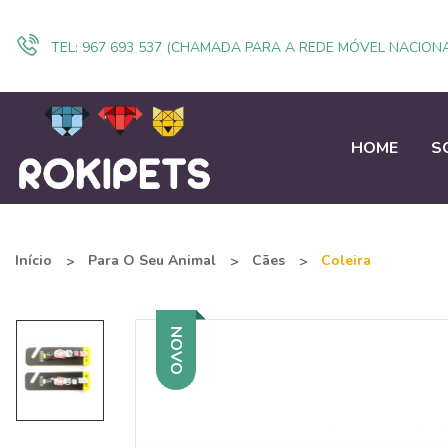
TEL:
967 693 537 (CHAMADA PARA A REDE MÓVEL NACIONA
HOME
S
Início
Para O Seu Animal
Cães
Coleira
NOVO