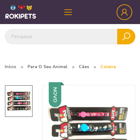
Início
Para O Seu Animal
Cães
Coleira
NOVO