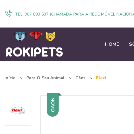
TEL:
967 693 537 (CHAMADA PARA A REDE MÓVEL NACIONA
HOME
S
Início
Para O Seu Animal
Cães
Flexi
NOVO